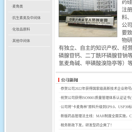
药硅
·麦角类
注
料
·抗生素类及中间体
公
·化妆品原料
要
物
·其他中间体
有独立、自主的知识产权、经
磷腺苷钙、二丁酰环磷腺苷钠
氢麦角碱、甲磺酸溴隐亭等）等两
·恭贺公司2022年获得国家级高新技术企业称号(证书编
·祝贺公司获得ISO9001质量管理体系认证证书(证书编
·公司将“卡麦角林”原料升级到EP9.0、USP39
·新版药品管理法主线：MAH制度全面实施，CR
·税务新政下发，研发型药企爽了！