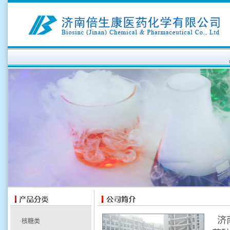
济
·核糖类